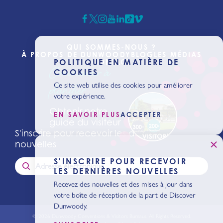
QUI SOMMES-NOUS ?
À PROPOS DE DUNWOODY
BLOG
LES MÉDIAS
POLITIQUE EN MATIÈRE DE
CONTACT
Commencer à
COOKIES
planifier
Ce site web utilise des cookies pour améliorer
votre expérience.
Obtenir notre
EN SAVOIR PLUS
ACCEPTER
guide du visiteur
S'inscrire pour recevoir les dernières
nouvelles
S'INSCRIRE POUR RECEVOIR
LES DERNIÈRES NOUVELLES
Recevez des nouvelles et des mises à jour dans
votre boîte de réception de la part de Discover
Dunwoody.
© 2026 Dunwoody Conventions & Visitors Bureaus. All Rights Reserved.