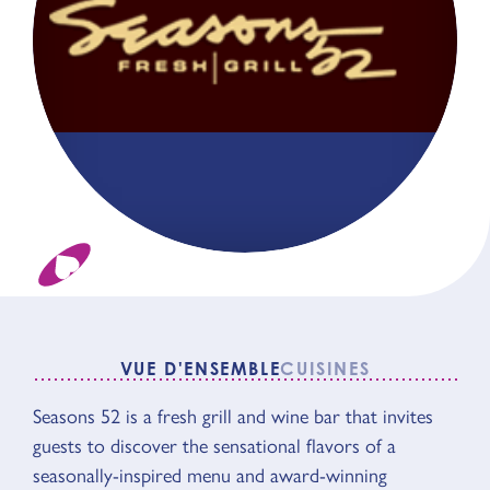
VUE D'ENSEMBLE
CUISINES
Seasons 52 is a fresh grill and wine bar that invites
VUE D'ENSEMBLE
guests to discover the sensational flavors of a
seasonally-inspired menu and award-winning