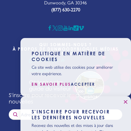
Dunwoody, GA 30346
(877) 630-2270
QUI SOMMES-NOUS ?
À PROPOS DE DUNWOODY
BLOG
LES MÉDIAS
POLITIQUE EN MATIÈRE DE
CONTACT
Commencer à
COOKIES
Ce site web utilise des cookies pour améliorer
planifier
votre expérience.
Obtenir notre
EN SAVOIR PLUS
ACCEPTER
guide du visiteur
S'inscrire pour recevoir les dernières
nouvelles
S'INSCRIRE POUR RECEVOIR
LES DERNIÈRES NOUVELLES
Recevez des nouvelles et des mises à jour dans