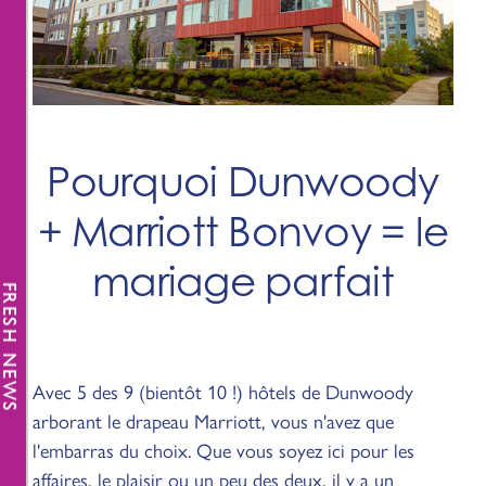
Pourquoi Dunwoody
+ Marriott Bonvoy = le
mariage parfait
FRESH NEWS
Avec 5 des 9 (bientôt 10 !) hôtels de Dunwoody
arborant le drapeau Marriott, vous n'avez que
l'embarras du choix. Que vous soyez ici pour les
affaires, le plaisir ou un peu des deux, il y a un